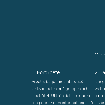
Result
1. Förarbete
2. D
Arbetet börjar med att förstå
När g
verksamheten, målgruppen och
webbp
innehållet. Utifrån det strukturerar
omsät
och prioriterar vi informationen så
lösni