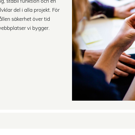
g, stabil funktion och en
klar del i alla projekt. För
ållen säkerhet över tid
 webbplatser vi bygger.