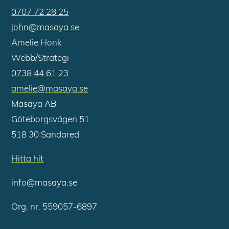
0707 72 28 25
john@masaya.se
Amelie Honk
Webb/Strategi
0738 44 61 23
amelie@masaya.se
Masaya AB
Göteborgsvägen 51
518 30 Sandared
Hitta hit
info@masaya.se
Org. nr. 559057-6897