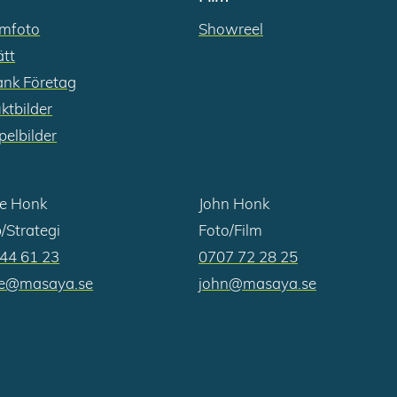
amfoto
Showreel
ätt
ank Företag
ktbilder
elbilder
e Honk
John Honk
Strategi
Foto/Film
44 61 23
0707 72 28 25
ie@masaya.se
john@masaya.se