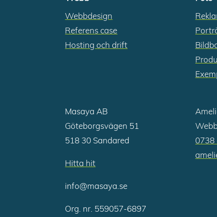
Webbdesign
Rekl
Referens case
Portr
Hosting och drift
Bildb
Produ
Exemp
Masaya AB
Ameli
Göteborgsvägen 51
Webb/
518 30 Sandared
0738 
amel
Hitta hit
info@masaya.se
Org. nr. 559057-6897